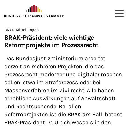
ZUM HAUPTINHALT SPRINGEN
Me
Sie befinden sich hier:
BRAK-Mitteilungen
Startseite
Newsroom
News
>
>
>
BRAK-Präsident: viele wichtige
Reformprojekte im Prozessrecht
Das Bundesjustizministerium arbeitet
derzeit an mehreren Projekten, die das
Prozessrecht moderner und digitaler machen
sollen, etwa im Strafprozess oder bei
Massenverfahren im Zivilrecht. Alle haben
erhebliche Auswirkungen auf Anwaltschaft
und Rechtsuchende. Bei allen
Reformprojekten ist die BRAK am Ball, betont
BRAK-Präsident Dr. Ulrich Wessels in den