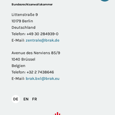
Footer
Bundesrechtsanwaltskammer
Littenstraße 9
10179 Berlin
Deutschland
Telefon: +49 30 284939-0
E-Mail:
zentrale@brak.de
Avenue des Nerviens 85/9
1040 Brüssel
Belgien
Telefon: +32 2 7438646
E-Mail:
brak.bxl@brak.eu
English
Français
DE
EN
FR
Deutsch