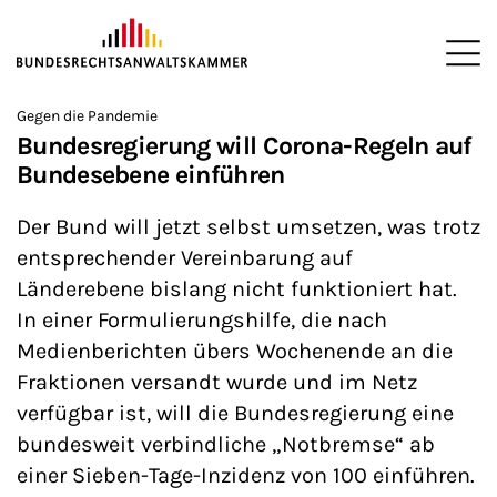
ZUM HAUPTINHALT SPRINGEN
Me
Sie befinden sich hier:
Gegen die Pandemie
Startseite
Newsroom
News
>
>
>
Bundesregierung will Corona-Regeln auf
Bundesebene einführen
Der Bund will jetzt selbst umsetzen, was trotz
entsprechender Vereinbarung auf
Länderebene bislang nicht funktioniert hat.
In einer Formulierungshilfe, die nach
Medienberichten übers Wochenende an die
Fraktionen versandt wurde und im Netz
verfügbar ist, will die Bundesregierung eine
bundesweit verbindliche „Notbremse“ ab
einer Sieben-Tage-Inzidenz von 100 einführen.