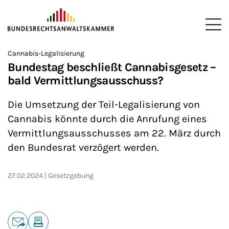
ZUM HAUPTINHALT SPRINGEN
Me
Sie befinden sich hier:
Cannabis-Legalisierung
Startseite
Newsroom
News
>
>
>
Bundestag beschließt Cannabisgesetz –
bald Vermittlungsausschuss?
Die Umsetzung der Teil-Legalisierung von
Cannabis könnte durch die Anrufung eines
Vermittlungsausschusses am 22. März durch
den Bundesrat verzögert werden.
27.02.2024
Gesetzgebung
Teilen