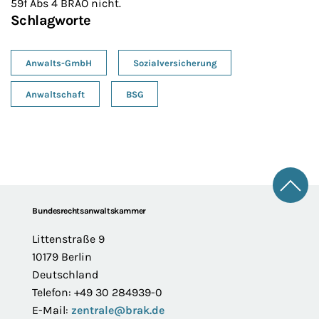
59f Abs 4 BRAO nicht.
Schlagworte
Anwalts-GmbH
Sozialversicherung
Anwaltschaft
BSG
Zum 
Footer
Bundesrechtsanwaltskammer
Littenstraße 9
10179 Berlin
Deutschland
Telefon: +49 30 284939-0
E-Mail:
zentrale@brak.de