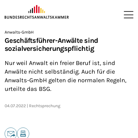
ZUM HAUPTINHALT SPRINGEN
Me
Sie befinden sich hier:
Anwalts-GmbH
Startseite
Newsroom
News
>
>
>
Geschäftsführer-Anwälte sind
sozialversicherungspflichtig
Nur weil Anwalt ein freier Beruf ist, sind
Anwälte nicht selbständig. Auch für die
Anwalts-GmbH gelten die normalen Regeln,
urteilte das BSG.
04.07.2022
Rechtsprechung
Teilen