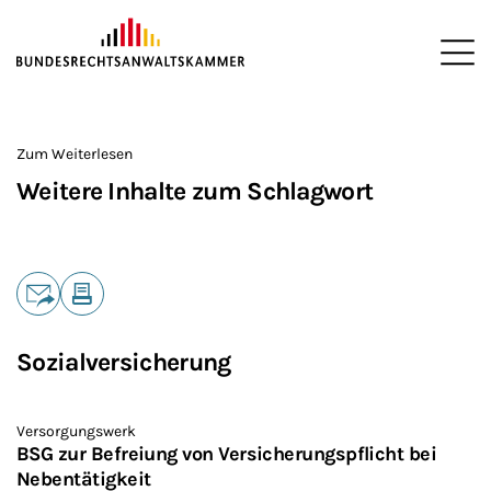
ZUM HAUPTINHALT SPRINGEN
Me
Sie befinden sich hier:
Startseite
>
Zum Weiterlesen
Weitere Inhalte zum Schlagwort
Teilen
E-Mail
Drucken
Sozialversicherung
Versorgungswerk
BSG zur Befreiung von Versicherungspflicht bei
Nebentätigkeit