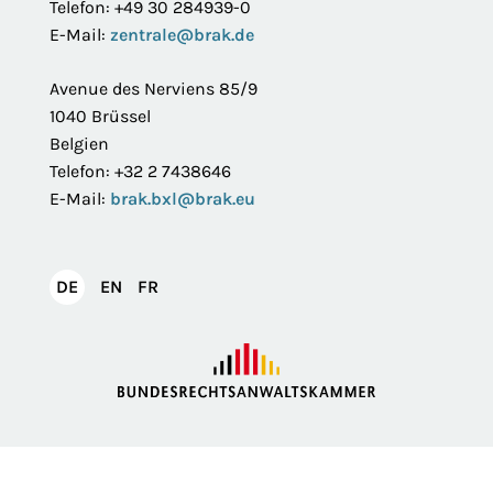
Telefon: +49 30 284939-0
E-Mail:
zentrale@brak.de
Avenue des Nerviens 85/9
1040 Brüssel
Belgien
Telefon: +32 2 7438646
E-Mail:
brak.bxl@brak.eu
English
Français
DE
EN
FR
Deutsch
Impressum
Datenschutzerklärung
Privatsphäre