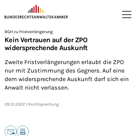
ZUM HAUPTINHALT SPRINGEN
Me
Sie befinden sich hier:
BGH zu Fristverlängerung
Startseite
Newsroom
News
>
>
>
Kein Vertrauen auf der ZPO
widersprechende Auskunft
Zweite Fristverlängerungen erlaubt die ZPO
nur mit Zustimmung des Gegners. Auf eine
dem widersprechende Auskunft darf sich ein
Anwalt nicht verlassen.
09.10.2022
Rechtsprechung
Teilen