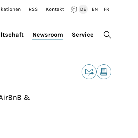
ikationen
RSS
Kontakt
DE
EN
FR
Deutsch
English
Francais
ltschaft
Newsroom
Service
Suche öffne
Teilen
E-Mail
Drucken
 AirBnB &