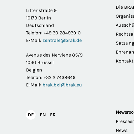
Footer
Die BRA
Littenstraße 9
Organis
10179 Berlin
Ausschü
Deutschland
Telefon: +49 30 284939-0
Rechts
E-Mail:
zentrale@brak.de
Satzun
Ehrena
Avenue des Nerviens 85/9
Kontakt
1040 Brüssel
Belgien
Telefon: +32 2 7438646
E-Mail:
brak.bxl@brak.eu
Newsro
English
Français
DE
EN
FR
Deutsch
Pressee
News