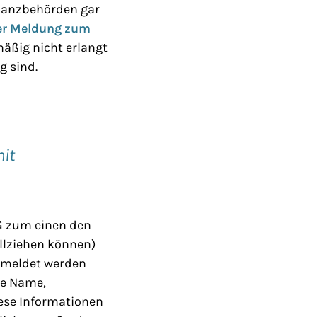
inanzbehörden gar
ner Meldung zum
mäßig nicht erlangt
g sind.
mit
TG zum einen den
ollziehen können)
Gemeldet werden
re Name,
ese Informationen