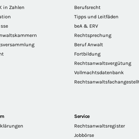
K in Zahlen
Berufsrecht
ation
Tipps und Leitfäden
sse
beA & ERV
anwaltskammern
Rechtsprechung
gsversammlung
Beruf Anwalt
mt
Fortbildung
Rechtsanwaltsvergütung
Vollmachtsdatenbank
Rechtsanwaltsfachangestell
om
Service
rklärungen
Rechtsanwaltsregister
Jobbörse