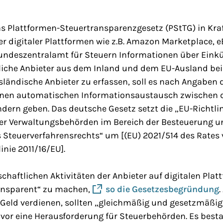
as Plattformen-Steuertransparenzgesetz (PStTG) in Kraf
ber digitaler Plattformen wie z.B. Amazon Marketplace, 
undeszentralamt für Steuern Informationen über Einkü
liche Anbieter aus dem Inland und dem EU-Ausland bei 
ländische Anbieter zu erfassen, soll es nach Angaben 
inen automatischen Informationsaustausch zwischen 
dern geben. Das deutsche Gesetz setzt die „EU-Richtlin
r Verwaltungsbehörden im Bereich der Besteuerung u
Steuerverfahrensrechts“ um [(EU) 2021/514 des Rates v
inie 2011/16/EU].
rtschaftlichen Aktivitäten der Anbieter auf digitalen Plat
ansparent“ zu machen,
so die Gesetzesbegründung
.
 Geld verdienen, sollten „gleichmäßig und gesetzmäßig
uvor eine Herausforderung für Steuerbehörden. Es best