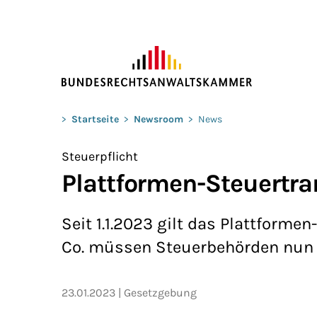
ZUM HAUPTINHALT SPRINGEN
Sie befinden sich hier:
>
Startseite
>
Newsroom
>
News
Steuerpflicht
Plattformen-Steuertra
Seit 1.1.2023 gilt das Plattform
Co. müssen Steuerbehörden nun v
23.01.2023
Gesetzgebung