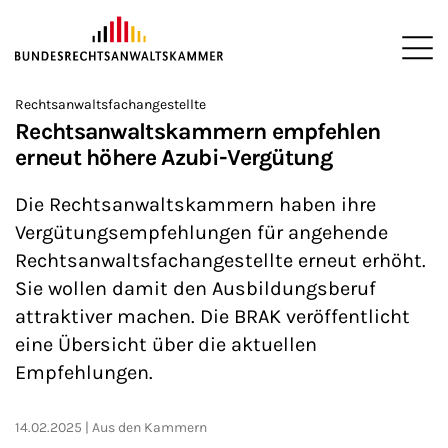
ZUM HAUPTINHALT SPRINGEN
Me
Sie befinden sich hier:
Rechtsanwaltsfachangestellte
Startseite
Newsroom
News
>
>
>
Rechtsanwaltskammern empfehlen
erneut höhere Azubi-Vergütung
Die Rechtsanwaltskammern haben ihre
Vergütungsempfehlungen für angehende
Rechtsanwaltsfachangestellte erneut erhöht.
Sie wollen damit den Ausbildungsberuf
attraktiver machen. Die BRAK veröffentlicht
eine Übersicht über die aktuellen
Empfehlungen.
14.02.2025
Aus den Kammern