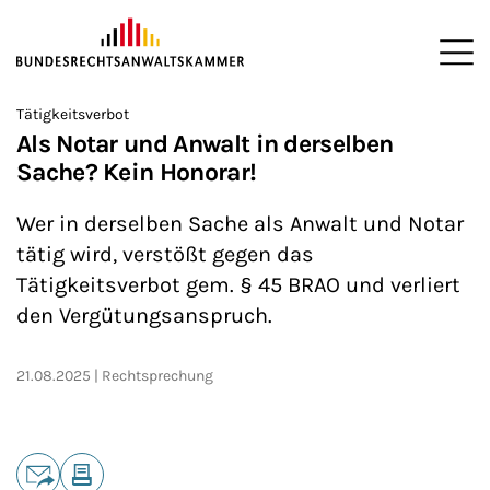
ZUM HAUPTINHALT SPRINGEN
Me
Sie befinden sich hier:
Tätigkeitsverbot
Startseite
Newsroom
News
>
>
>
Als Notar und Anwalt in derselben
Sache? Kein Honorar!
Wer in derselben Sache als Anwalt und Notar
tätig wird, verstößt gegen das
Tätigkeitsverbot gem. § 45 BRAO und verliert
den Vergütungsanspruch.
21.08.2025
Rechtsprechung
Teilen