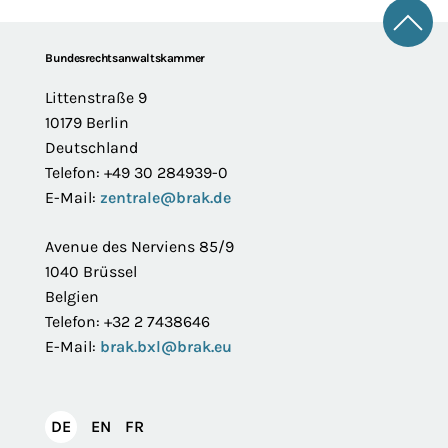
Zum 
Footer
Bundesrechtsanwaltskammer
Littenstraße 9
10179 Berlin
Deutschland
Telefon: +49 30 284939-0
E-Mail:
zentrale@brak.de
Avenue des Nerviens 85/9
1040 Brüssel
Belgien
Telefon: +32 2 7438646
E-Mail:
brak.bxl@brak.eu
English
Français
DE
EN
FR
Deutsch