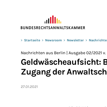
ZUM HAUPTINHALT SPRINGEN
Sie befinden sich hier:
>
Startseite
>
Newsroom
>
Newsletter
>
Nachrichte
Nachrichten aus Berlin | Ausgabe 02/2021 v. 
Geldwäscheaufsicht: B
Zugang der Anwaltsch
27.01.2021