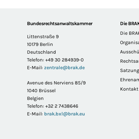
Footer
Bundesrechtsanwaltskammer
Die BRA
Die BRA
Littenstraße 9
Organis
10179 Berlin
Ausschü
Deutschland
Telefon: +49 30 284939-0
Rechts
E-Mail:
zentrale@brak.de
Satzun
Ehrena
Avenue des Nerviens 85/9
Kontakt
1040 Brüssel
Belgien
Telefon: +32 2 7438646
E-Mail:
brak.bxl@brak.eu