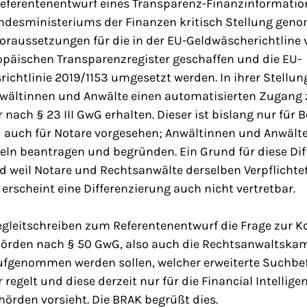
eferentenentwurf eines Transparenz-Finanzinformatio
desministeriums der Finanzen kritisch Stellung gen
Voraussetzungen für die in der EU-Geldwäscherichtline
opäischen Transparenzregister geschaffen und die EU-
ichtlinie 2019/1153 umgesetzt werden. In ihrer Stellu
wältinnen und Anwälte einen automatisierten Zugang
 nach § 23 III GwG erhalten. Dieser ist bislang nur für
d auch für Notare vorgesehen; Anwältinnen und Anwäl
eln beantragen und begründen. Ein Grund für diese Dif
nd weil Notare und Rechtsanwälte derselben Verpflichtet
erscheint eine Differenzierung auch nicht vertretbar.
leitschreiben zum Referentenentwurf die Frage zur Kon
hörden nach § 50 GwG, also auch die Rechtsanwaltska
fgenommen werden sollen, welcher erweiterte Suchbe
regelt und diese derzeit nur für die Financial Intellig
örden vorsieht. Die BRAK begrüßt dies.