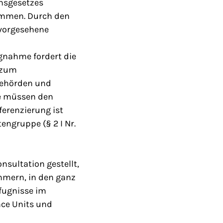
nsgesetzes
ommen. Durch den
 vorgesehene
ngnahme fordert die
 zum
 Behörden und
te müssen den
ferenzierung ist
engruppe (§ 2 I Nr.
sultation gestellt,
mmern, in den ganz
fugnisse im
ence Units und