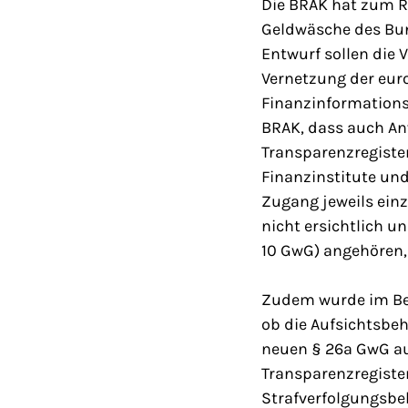
Die BRAK hat zum R
Geldwäsche des Bun
Entwurf sollen die 
Vernetzung der eur
Finanzinformationsr
BRAK, dass auch An
Transparenzregister
Finanzinstitute un
Zugang jeweils einz
nicht ersichtlich u
10 GwG) angehören, 
Zudem wurde im Beg
ob die Aufsichtsbe
neuen § 26a GwG au
Transparenzregister 
Strafverfolgungsbeh