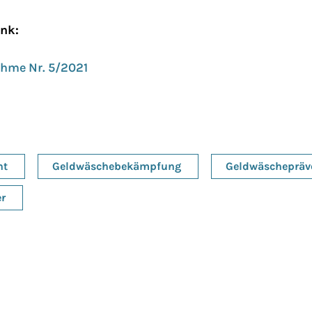
ink:
hme Nr. 5/2021
ht
Geldwäschebekämpfung
Geldwäschepräv
er