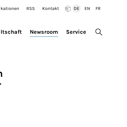
ikationen
RSS
Kontakt
DE
EN
FR
Deutsch
English
Francais
ltschaft
Newsroom
Service
Suche öffne
n
r