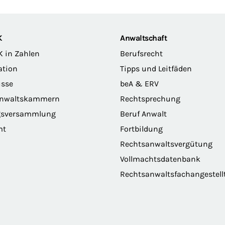
K
Anwaltschaft
K in Zahlen
Berufsrecht
ation
Tipps und Leitfäden
sse
beA & ERV
anwaltskammern
Rechtsprechung
gsversammlung
Beruf Anwalt
mt
Fortbildung
Rechtsanwaltsvergütung
Vollmachtsdatenbank
Rechtsanwaltsfachangestell