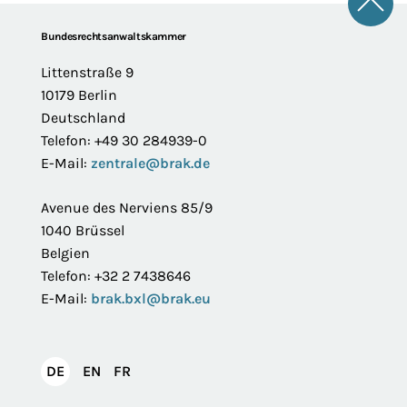
Zum 
Footer
Bundesrechtsanwaltskammer
Littenstraße 9
10179 Berlin
Deutschland
Telefon: +49 30 284939-0
E-Mail:
zentrale@brak.de
Avenue des Nerviens 85/9
1040 Brüssel
Belgien
Telefon: +32 2 7438646
E-Mail:
brak.bxl@brak.eu
English
Français
DE
EN
FR
Deutsch