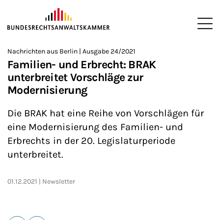
ZUM HAUPTINHALT SPRINGEN
Me
Sie befinden sich hier:
Nachrichten aus Berlin | Ausgabe 24/2021
Startseite
Newsroom
Newsletter
Nachrichten aus Berlin
2
>
>
>
>
>
Familien- und Erbrecht: BRAK
unterbreitet Vorschläge zur
Modernisierung
Die BRAK hat eine Reihe von Vorschlägen für
eine Modernisierung des Familien- und
Erbrechts in der 20. Legislaturperiode
unterbreitet.
01.12.2021
Newsletter