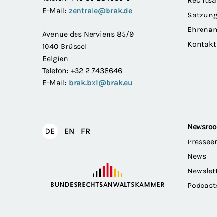
Rechts
E-Mail:
zentrale@brak.de
Satzun
Ehrena
Avenue des Nerviens 85/9
Kontakt
1040 Brüssel
Belgien
Telefon: +32 2 7438646
E-Mail:
brak.bxl@brak.eu
Newsro
English
Français
DE
EN
FR
Deutsch
Pressee
News
Newslet
Podcast