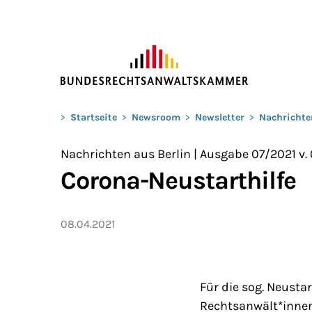
ZUM HAUPTINHALT SPRINGEN
Sie befinden sich hier:
>
Startseite
>
Newsroom
>
Newsletter
>
Nachrichte
Nachrichten aus Berlin | Ausgabe 07/2021 v.
Corona-Neustarthilfe
08.04.2021
Für die sog. Neusta
Rechtsanwält*innen 