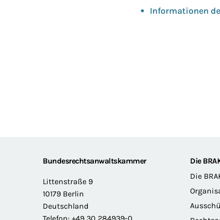
Informationen de
Footer
Bundesrechtsanwaltskammer
Die BRA
Die BRA
Littenstraße 9
Organis
10179 Berlin
Ausschü
Deutschland
Telefon: +49 30 284939-0