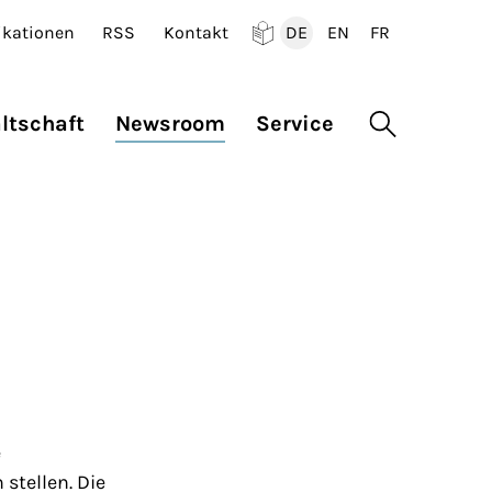
ikationen
RSS
Kontakt
DE
EN
FR
Deutsch
English
Francais
ltschaft
Newsroom
Service
Suche öffne
e
stellen. Die