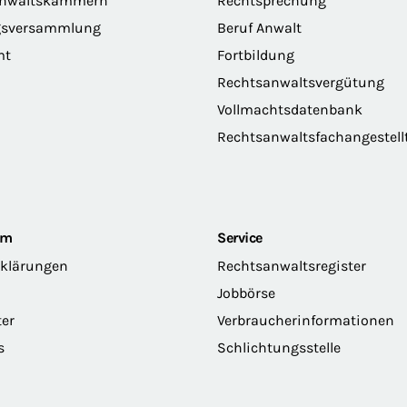
anwaltskammern
Rechtsprechung
gsversammlung
Beruf Anwalt
mt
Fortbildung
Rechtsanwaltsvergütung
Vollmachtsdatenbank
Rechtsanwaltsfachangestell
om
Service
rklärungen
Rechtsanwaltsregister
Jobbörse
ter
Verbraucherinformationen
s
Schlichtungsstelle