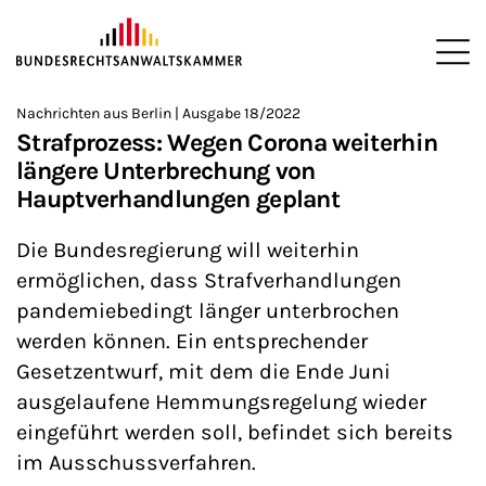
ZUM HAUPTINHALT SPRINGEN
Me
Sie befinden sich hier:
Nachrichten aus Berlin | Ausgabe 18/2022
Startseite
Newsroom
Newsletter
Nachrichten aus Berlin
>
>
>
>
>
Strafprozess: Wegen Corona weiterhin
längere Unterbrechung von
Hauptverhandlungen geplant
Die Bundesregierung will weiterhin
ermöglichen, dass Strafverhandlungen
pandemiebedingt länger unterbrochen
werden können. Ein entsprechender
Gesetzentwurf, mit dem die Ende Juni
ausgelaufene Hemmungsregelung wieder
eingeführt werden soll, befindet sich bereits
im Ausschussverfahren.