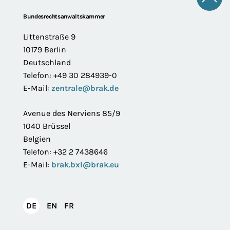
Zum 
Footer
Bundesrechtsanwaltskammer
Littenstraße 9
10179 Berlin
Deutschland
Telefon: +49 30 284939-0
E-Mail:
zentrale@brak.de
Avenue des Nerviens 85/9
1040 Brüssel
Belgien
Telefon: +32 2 7438646
E-Mail:
brak.bxl@brak.eu
English
Français
DE
EN
FR
Deutsch