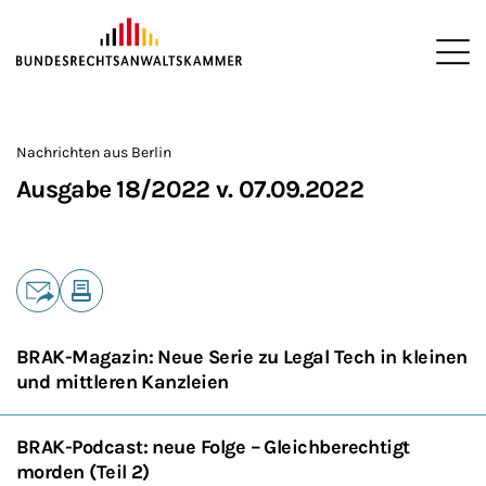
ZUM HAUPTINHALT SPRINGEN
Me
Sie befinden sich hier:
Startseite
Newsroom
Newsletter
Nachrichten aus Berlin
2
>
>
>
>
>
Nachrichten aus Berlin
Ausgabe 18/2022 v. 07.09.2022
Teilen
E-Mail
Drucken
BRAK-Magazin: Neue Serie zu Legal Tech in kleinen
und mittleren Kanzleien
BRAK-Podcast: neue Folge – Gleichberechtigt
morden (Teil 2)