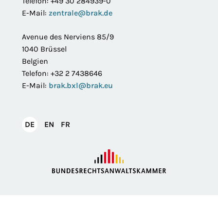
Telefon: +49 30 284939-0
E-Mail:
zentrale@brak.de
Avenue des Nerviens 85/9
1040 Brüssel
Belgien
Telefon: +32 2 7438646
E-Mail:
brak.bxl@brak.eu
English
Français
DE
EN
FR
Deutsch
Impressum
Datenschutzerklärung
Privatsphäre