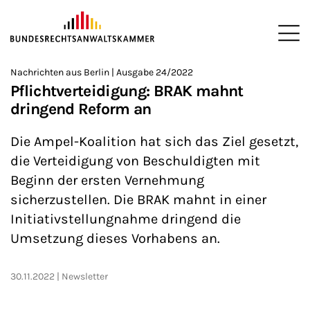
ZUM HAUPTINHALT SPRINGEN
Me
Sie befinden sich hier:
Nachrichten aus Berlin | Ausgabe 24/2022
Startseite
Newsroom
Newsletter
Nachrichten aus Berlin
>
>
>
>
>
Pflichtverteidigung: BRAK mahnt
dringend Reform an
Die Ampel-Koalition hat sich das Ziel gesetzt,
die Verteidigung von Beschuldigten mit
Beginn der ersten Vernehmung
sicherzustellen. Die BRAK mahnt in einer
Initiativstellungnahme dringend die
Umsetzung dieses Vorhabens an.
30.11.2022
Newsletter