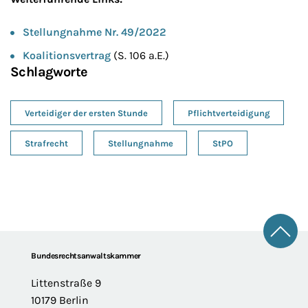
Stellungnahme Nr. 49/2022
Koalitionsvertrag
(S. 106 a.E.)
Schlagworte
Verteidiger der ersten Stunde
Pflichtverteidigung
Strafrecht
Stellungnahme
StPO
Zum 
Footer
Bundesrechtsanwaltskammer
Littenstraße 9
10179 Berlin