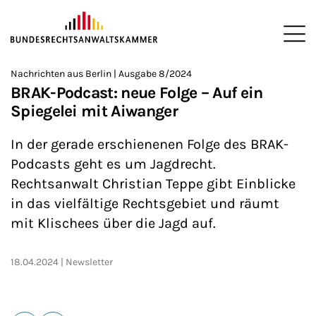
ZUM HAUPTINHALT SPRINGEN
Me
Sie befinden sich hier:
Nachrichten aus Berlin | Ausgabe 8/2024
Startseite
Newsroom
Newsletter
Nachrichten aus Berlin
>
>
>
>
>
BRAK-Podcast: neue Folge – Auf ein
Spiegelei mit Aiwanger
In der gerade erschienenen Folge des BRAK-
Podcasts geht es um Jagdrecht.
Rechtsanwalt Christian Teppe gibt Einblicke
in das vielfältige Rechtsgebiet und räumt
mit Klischees über die Jagd auf.
18.04.2024
Newsletter