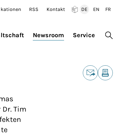
ikationen
RSS
Kontakt
DE
EN
FR
Deutsch
English
Francais
ltschaft
Newsroom
Service
Suche öffne
Teilen
E-Mail
Drucken
omas
 Dr. Tim
fekten
ute