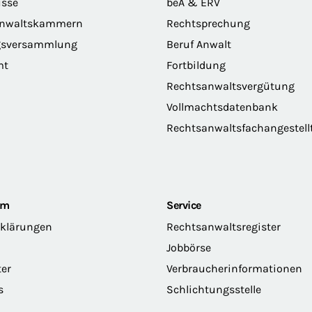
sse
beA & ERV
anwaltskammern
Rechtsprechung
gsversammlung
Beruf Anwalt
mt
Fortbildung
Rechtsanwaltsvergütung
Vollmachtsdatenbank
Rechtsanwaltsfachangestell
om
Service
rklärungen
Rechtsanwaltsregister
Jobbörse
ter
Verbraucherinformationen
s
Schlichtungsstelle