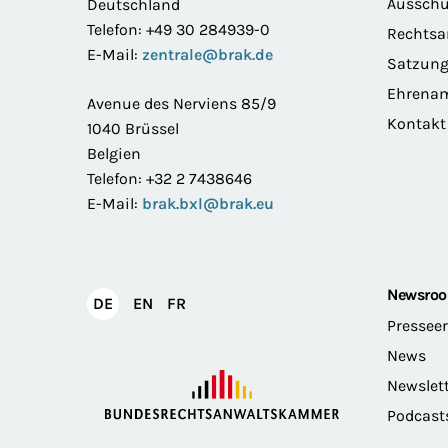
Ausschü
Deutschland
Telefon: +49 30 284939-0
Rechts
E-Mail:
zentrale@brak.de
Satzun
Ehrena
Avenue des Nerviens 85/9
Kontakt
1040 Brüssel
Belgien
Telefon: +32 2 7438646
E-Mail:
brak.bxl@brak.eu
Newsro
English
Français
DE
EN
FR
Deutsch
Pressee
News
Newslet
Podcast