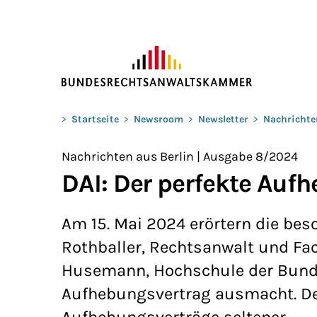
ZUM HAUPTINHALT SPRINGEN
Sie befinden sich hier:
>
Startseite
>
Newsroom
>
Newsletter
>
Nachrichte
Nachrichten aus Berlin | Ausgabe 8/2024
DAI: Der perfekte Auf
Am 15. Mai 2024 erörtern die be
Rothballer, Rechtsanwalt und Fac
Husemann, Hochschule der Bunde
Aufhebungsvertrag ausmacht. Den
Aufhebungsverträge seltener.