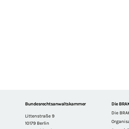
Footer
Bundesrechtsanwaltskammer
Die BRA
Die BRA
Littenstraße 9
Organis
10179 Berlin