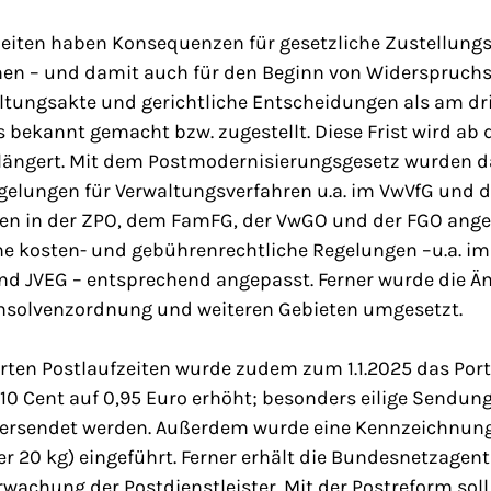
zeiten haben Konsequenzen für gesetzliche Zustellung
en – und damit auch für den Beginn von Widerspruchs-
altungsakte und gerichtliche Entscheidungen als am dr
s bekannt gemacht bzw. zugestellt. Diese Frist wird ab 
rlängert. Mit dem Postmodernisierungsgesetz wurden d
elungen für Verwaltungsverfahren u.a. im VwVfG und 
hren in der ZPO, dem FamFG, der VwGO und der FGO ang
e kosten- und gebührenrechtliche Regelungen –u.a. im
 JVEG – entsprechend angepasst. Ferner wurde die Ä
nsolvenzordnung und weiteren Gebieten umgesetzt.
rten Postlaufzeiten wurde zudem zum 1.1.2025 das Por
10 Cent auf 0,95 Euro erhöht; besonders eilige Sendu
 versendet werden. Außerdem wurde eine Kennzeichnung
r 20 kg) eingeführt. Ferner erhält die Bundesnetzagent
rwachung der Postdienstleister. Mit der Postreform so