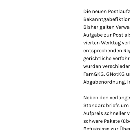
Die neuen Postlauf
Bekanntgabefiktion
Bisher galten Verw
Aufgabe zur Post al
vierten Werktag ve
entsprechenden Reg
gerichtliche Verfa
wurden verschieden
FamGKG, GNotKG und
Abgabenordnung, I
Neben den verlänge
Standardbriefs um 
Aufpreis schneller
schwere Pakete (übe
Befugnisse zur Übe