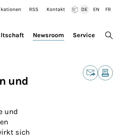
ikationen
RSS
Kontakt
DE
EN
FR
Deutsch
English
Francais
ltschaft
Newsroom
Service
Suche öffne
Teilen
en und
E-Mail
Drucken
he und
ten
irkt sich