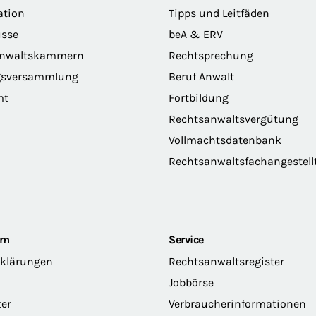
ation
Tipps und Leitfäden
sse
beA & ERV
anwaltskammern
Rechtsprechung
gsversammlung
Beruf Anwalt
mt
Fortbildung
Rechtsanwaltsvergütung
Vollmachtsdatenbank
Rechtsanwaltsfachangestell
om
Service
rklärungen
Rechtsanwaltsregister
Jobbörse
ter
Verbraucherinformationen