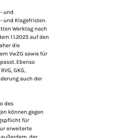
s- und
 und Klagefristen.
itten Werktag nach
dem 1.1.2025 auf den
aher die
dem VwZG sowie für
epasst. Ebenso
 RVG, GKG,
nderung auch der
to des
ngen können gegen
spflicht für
ur erweiterte
ll außerdem der