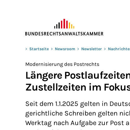
ZUM HAUPTINHALT SPRINGEN
Sie befinden sich hier:
>
Startseite
>
Newsroom
>
Newsletter
>
Nachrichte
Modernisierung des Postrechts
Längere Postlaufzeiten
Zustellzeiten im Foku
Seit dem 1.1.2025 gelten in Deut
gerichtliche Schreiben gelten ni
Werktag nach Aufgabe zur Post a