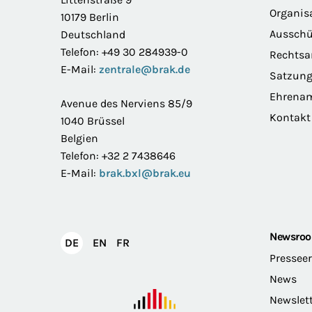
Organis
10179 Berlin
Ausschü
Deutschland
Telefon: +49 30 284939-0
Rechts
E-Mail:
zentrale@brak.de
Satzun
Ehrena
Avenue des Nerviens 85/9
Kontakt
1040 Brüssel
Belgien
Telefon: +32 2 7438646
E-Mail:
brak.bxl@brak.eu
Newsro
English
Français
DE
EN
FR
Deutsch
Pressee
News
Newslet