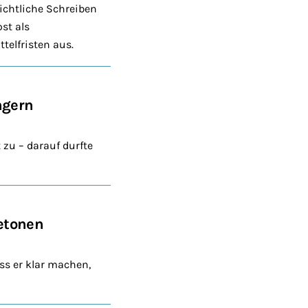
richtliche Schreiben
st als
telfristen aus.
ngern
 zu – darauf durfte
betonen
uss er klar machen,