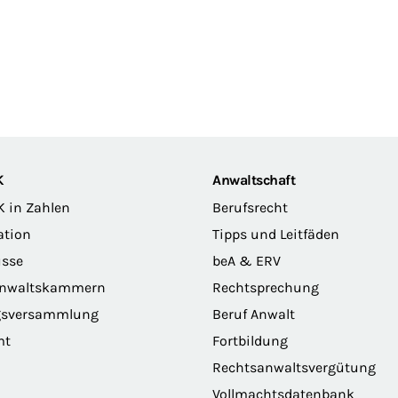
K
Anwaltschaft
K in Zahlen
Berufsrecht
ation
Tipps und Leitfäden
sse
beA & ERV
anwaltskammern
Rechtsprechung
gsversammlung
Beruf Anwalt
mt
Fortbildung
Rechtsanwaltsvergütung
Vollmachtsdatenbank