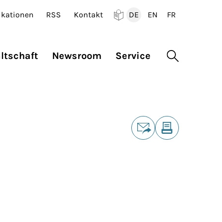
ikationen
RSS
Kontakt
DE
EN
FR
Deutsch
English
Francais
ltschaft
Newsroom
Service
Suche öffne
Teilen
E-Mail
Drucken