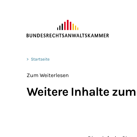
ZUM HAUPTINHALT SPRINGEN
Sie befinden sich hier:
>
Startseite
Zum Weiterlesen
Weitere Inhalte zum