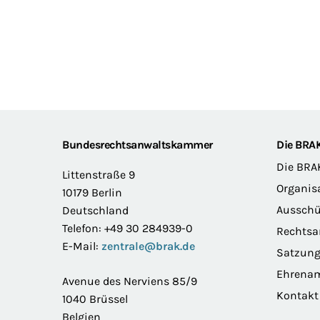
Footer
Bundesrechtsanwaltskammer
Die BRA
Die BRA
Littenstraße 9
Organis
10179 Berlin
Ausschü
Deutschland
Telefon: +49 30 284939-0
Rechts
E-Mail:
zentrale@brak.de
Satzun
Ehrena
Avenue des Nerviens 85/9
Kontakt
1040 Brüssel
Belgien