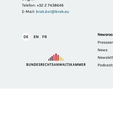
Telefon: +32 2 7438646
E-Mail:
brak.bxl@brak.eu
Newsro
English
Français
DE
EN
FR
Deutsch
Pressee
News
Newslet
Podcast