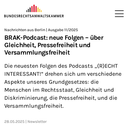
ZUM HAUPTINHALT SPRINGEN
Me
Sie befinden sich hier:
Nachrichten aus Berlin | Ausgabe 11/2025
Startseite
Newsroom
Newsletter
Nachrichten aus Berlin
>
>
>
>
>
BRAK-Podcast: neue Folgen – über
Gleichheit, Pressefreiheit und
Versammlungsfreiheit
Die neuesten Folgen des Podcasts „(R)ECHT
INTERESSANT!“ drehen sich um verschiedene
Aspekte unseres Grundgesetzes: die
Menschen im Rechtsstaat, Gleichheit und
Diskriminierung, die Pressefreiheit, und die
Versammlungsfreiheit.
28.05.2025
Newsletter