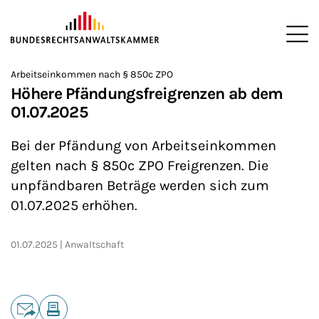
ZUM HAUPTINHALT SPRINGEN
Me
Sie befinden sich hier:
Arbeitseinkommen nach § 850c ZPO
Startseite
Newsroom
Newsletter
Nachrichten aus Berlin
>
>
>
>
>
Höhere Pfändungsfreigrenzen ab dem
01.07.2025
Bei der Pfändung von Arbeitseinkommen
gelten nach § 850c ZPO Freigrenzen. Die
unpfändbaren Beträge werden sich zum
01.07.2025 erhöhen.
01.07.2025
Anwaltschaft
Teilen