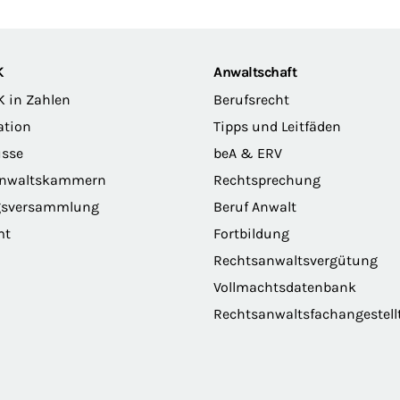
K
Anwaltschaft
K in Zahlen
Berufsrecht
ation
Tipps und Leitfäden
sse
beA & ERV
anwaltskammern
Rechtsprechung
gsversammlung
Beruf Anwalt
mt
Fortbildung
Rechtsanwaltsvergütung
Vollmachtsdatenbank
Rechtsanwaltsfachangestell