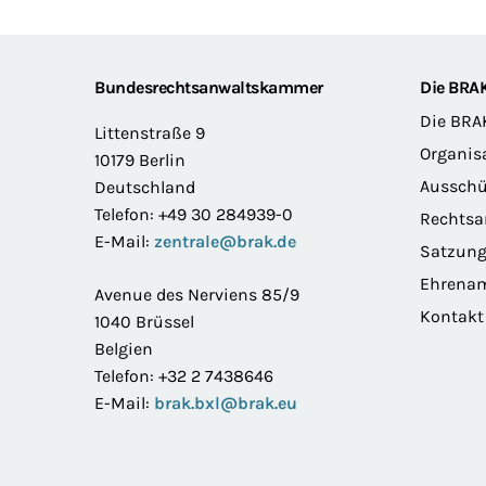
Footer
Bundesrechtsanwaltskammer
Die BRA
Die BRA
Littenstraße 9
Organis
10179 Berlin
Ausschü
Deutschland
Telefon: +49 30 284939-0
Rechts
E-Mail:
zentrale@brak.de
Satzun
Ehrena
Avenue des Nerviens 85/9
Kontakt
1040 Brüssel
Belgien
Telefon: +32 2 7438646
E-Mail:
brak.bxl@brak.eu