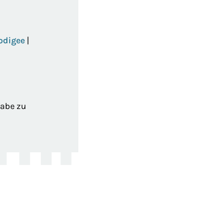
odigee
|
gabe zu