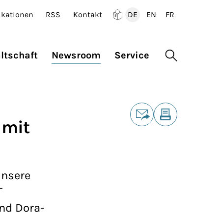
ikationen
RSS
Kontakt
DE
EN
FR
Deutsch
English
Francais
ltschaft
Newsroom
Service
Suche öffne
Teilen
 mit
E-Mail
Drucken
unsere
T
nd Dora-