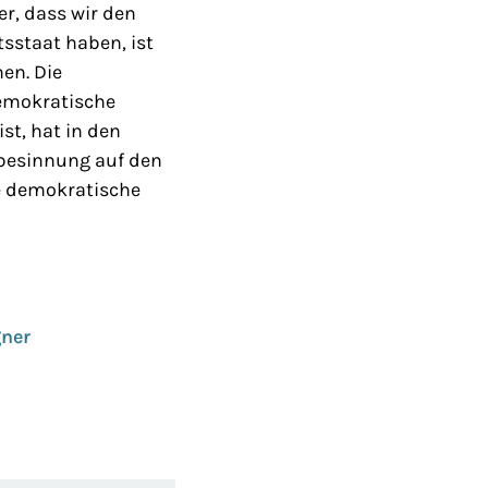
er, dass wir den
sstaat haben, ist
en. Die
demokratische
st, hat in den
kbesinnung auf den
ge demokratische
gner