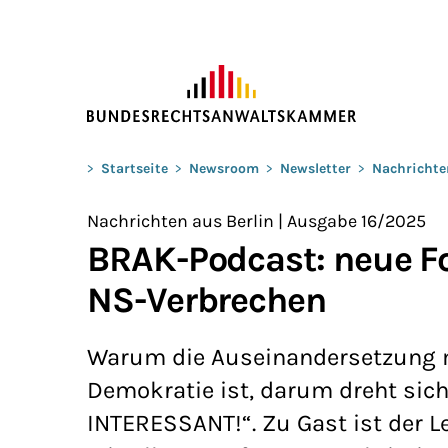
ZUM HAUPTINHALT SPRINGEN
Sie befinden sich hier:
>
Startseite
>
Newsroom
>
Newsletter
>
Nachrichte
Nachrichten aus Berlin | Ausgabe 16/2025
BRAK-Podcast: neue F
NS-Verbrechen
Warum die Auseinandersetzung m
Demokratie ist, darum dreht sic
INTERESSANT!“. Zu Gast ist der 