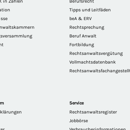
K in Zahlen
Berufsrecht
ation
Tipps und Leitfäden
sse
beA & ERV
anwaltskammern
Rechtsprechung
gsversammlung
Beruf Anwalt
mt
Fortbildung
Rechtsanwaltsvergütung
Vollmachtsdatenbank
Rechtsanwaltsfachangestell
om
Service
rklärungen
Rechtsanwaltsregister
Jobbörse
ter
Verbraucherinformationen