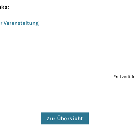
nks:
r Veranstaltung
Erstveröf
Zur Übersicht