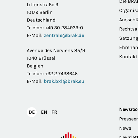
Die BRA
Littenstraße 9
Organis
10179 Berlin
Ausschü
Deutschland
Telefon: +49 30 284939-0
Rechts
E-Mail:
zentrale@brak.de
Satzun
Ehrena
Avenue des Nerviens 85/9
Kontakt
1040 Brüssel
Belgien
Telefon: +32 2 7438646
E-Mail:
brak.bxl@brak.eu
Newsro
English
Français
DE
EN
FR
Deutsch
Pressee
News
Newslet