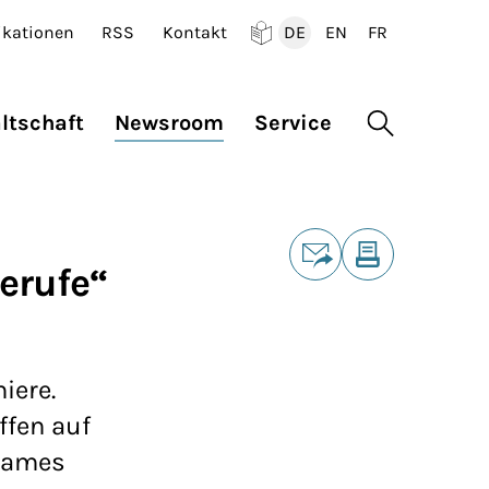
ikationen
RSS
Kontakt
DE
EN
FR
Deutsch
English
Francais
ltschaft
Newsroom
Service
Suche öffne
Teilen
erufe“
E-Mail
Drucken
iere.
ffen auf
nsames