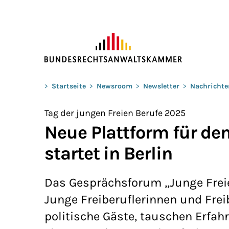
ZUM HAUPTINHALT SPRINGEN
Sie befinden sich hier:
>
Startseite
>
Newsroom
>
Newsletter
>
Nachrichte
Tag der jungen Freien Berufe 2025
Neue Plattform für de
startet in Berlin
Das Gesprächsforum „Junge Freie B
Junge Freiberuflerinnen und Freib
politische Gäste, tauschen Erfa