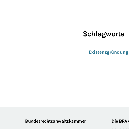
Schlagworte
Existenzgründung
Footer
Bundesrechtsanwaltskammer
Die BRA