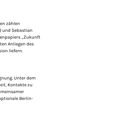
ten zählen
) und Sebastian
senpapiers „Zukunft
sten Anliegen des
on liefern.
gegnung. Unter dem
it, Kontakte zu
gemeinsamer
optionale Berlin-