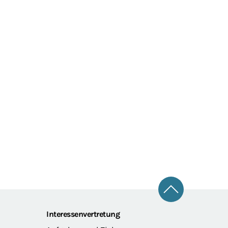
Zum Seitena
Interessenvertretung