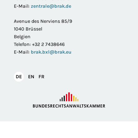
E-Mail:
zentrale@brak.de
Avenue des Nerviens 85/9
1040 Brüssel
Belgien
Telefon: +32 2 7438646
E-Mail:
brak.bxl@brak.eu
English
Français
DE
EN
FR
Deutsch
Impressum
Datenschutzerklärung
Privatsphäre