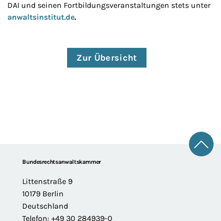
DAI und seinen Fortbildungsveranstaltungen stets unter
anwaltsinstitut.de
.
Zur Übersicht
Zum 
Footer
Bundesrechtsanwaltskammer
Littenstraße 9
10179 Berlin
Deutschland
Telefon: +49 30 284939-0