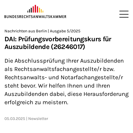
ZUM HAUPTINHALT SPRINGEN
Me
Sie befinden sich hier:
Nachrichten aus Berlin | Ausgabe 5/2025
Startseite
Newsroom
Newsletter
Nachrichten aus Berlin
>
>
>
>
>
DAI: Prüfungsvorbereitungskurs für
Auszubildende (26246017)
Die Abschlussprüfung Ihrer Auszubildenden
als Rechtsanwaltsfachangestellte/r bzw.
Rechtsanwalts- und Notarfachangestellte/r
steht bevor. Wir helfen Ihnen und Ihren
Auszubildenden dabei, diese Herausforderung
erfolgreich zu meistern.
05.03.2025
Newsletter