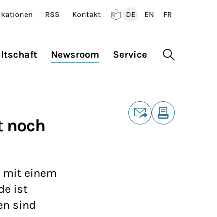
ikationen
RSS
Kontakt
DE
EN
FR
Deutsch
English
Francais
ltschaft
Newsroom
Service
Suche öffne
Teilen
t noch
E-Mail
Drucken
e mit einem
e ist
en sind