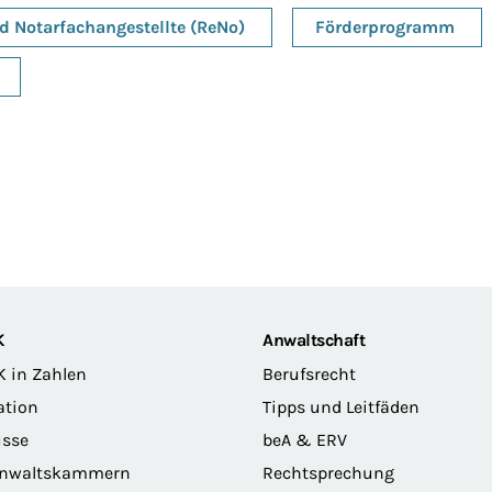
d Notarfachangestellte (ReNo)
Förderprogramm
K
Anwaltschaft
K in Zahlen
Berufsrecht
ation
Tipps und Leitfäden
sse
beA & ERV
anwaltskammern
Rechtsprechung