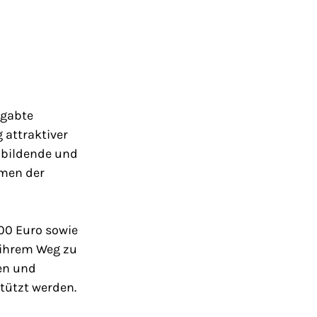
egabte
 attraktiver
zubildende und
hmen der
00 Euro sowie
ihrem Weg zu
en und
tützt werden.