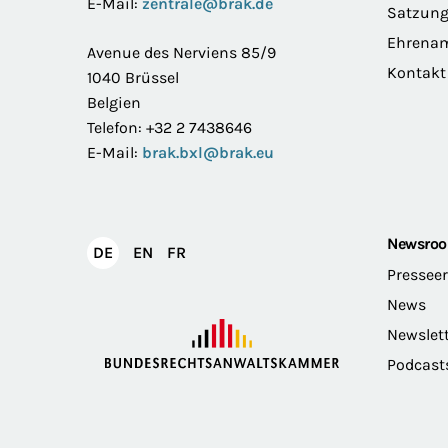
E-Mail:
zentrale@brak.de
Satzun
Ehrena
Avenue des Nerviens 85/9
Kontakt
1040 Brüssel
Belgien
Telefon: +32 2 7438646
E-Mail:
brak.bxl@brak.eu
Newsro
English
Français
DE
EN
FR
Deutsch
Pressee
News
Newslet
Podcast