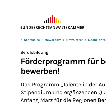
ZUM HAUPTINHALT SPRINGEN
Sie befinden sich hier:
>
Startseite
>
Newsroom
>
Newsletter
>
Nachrichte
Berufsbildung
Förderprogramm für be
bewerben!
Das Programm „Talente in der Au
Stipendium und ergänzenden Qua
Anfang März für die Regionen Be