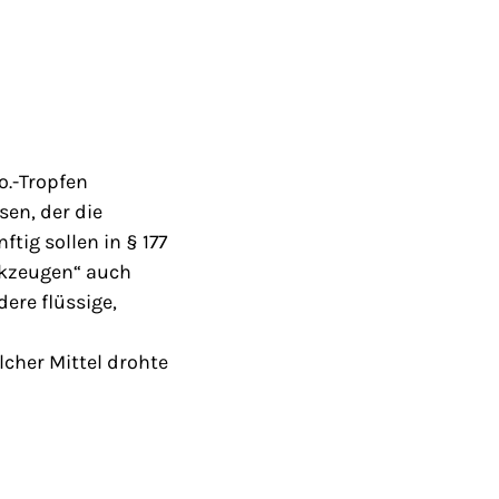
o.-Tropfen
en, der die
tig sollen in § 177
erkzeugen“ auch
ere flüssige,
lcher Mittel drohte