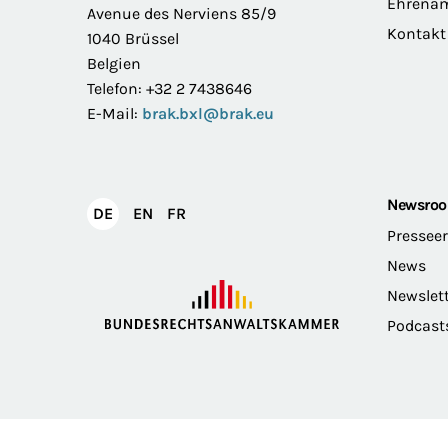
Ehrena
Avenue des Nerviens 85/9
Kontakt
1040 Brüssel
Belgien
Telefon: +32 2 7438646
E-Mail:
brak.bxl@brak.eu
Newsro
English
Français
DE
EN
FR
Deutsch
Pressee
News
Newslet
Podcast