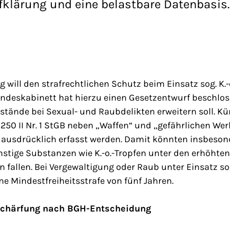
fklärung und eine belastbare Datenbasis.
 will den strafrechtlichen Schutz beim Einsatz sog. K.-
ndeskabinett hat hierzu einen Gesetzentwurf beschloss
stände bei Sexual- und Raubdelikten erweitern soll. Künf
 § 250 II Nr. 1 StGB neben „Waffen“ und „gefährlichen W
“ ausdrücklich erfasst werden. Damit könnten insbesond
stige Substanzen wie K.-o.-Tropfen unter den erhöhten
fallen. Bei Vergewaltigung oder Raub unter Einsatz so
e Mindestfreiheitsstrafe von fünf Jahren.
rschärfung nach BGH-Entscheidung