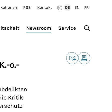
ikationen
RSS
Kontakt
DE
EN
FR
Deutsch
English
Francais
ltschaft
Newsroom
Service
Suche öffne
Teilen
.-o.-
E-Mail
Drucken
ubdelikten
ie Kritik
ferschutz