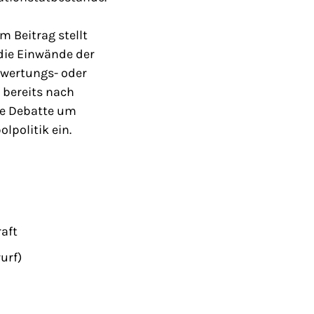
m Beitrag stellt
 die Einwände der
ewertungs- oder
 bereits nach
le Debatte um
lpolitik ein.
raft
urf)