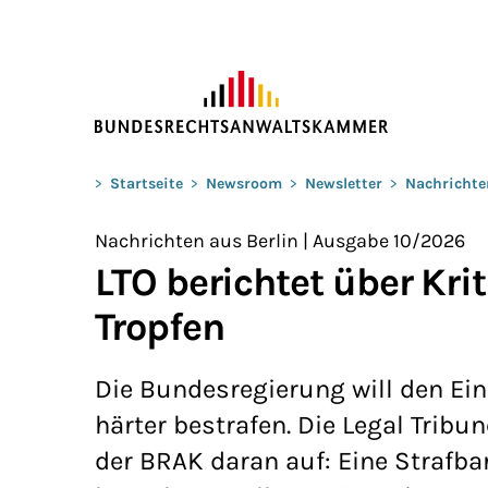
ZUM HAUPTINHALT SPRINGEN
Sie befinden sich hier:
>
Startseite
>
Newsroom
>
Newsletter
>
Nachrichte
Nachrichten aus Berlin | Ausgabe 10/2026
LTO berichtet über Krit
Tropfen
Die Bundesregierung will den Ein
härter bestrafen. Die Legal Tribun
der BRAK daran auf: Eine Strafba