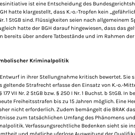
esinitiative ist eine Entscheidung des Bundesgerichts
GH hatte klargestellt, dass K.-o.-Tropfen kein „gefährl
I Nr. 1 StGB sind. Flüssigkeiten seien nach allgemeinem
ugleich hatte der BGH darauf hingewiesen, dass das ge
n bereits über andere Tatbestände und im Rahmen de
mbolischer Kriminalpolitik
Entwurf in ihrer Stellungnahme kritisch bewertet. Sie s
 geltende Strafrecht erfasse den Einsatz von K.-o.-Mitte
177 VII Nr. 2 StGB bzw. § 250 I Nr. 1 Buchst. b StGB. In
heute Freiheitsstrafen bis zu 15 Jahren möglich. Eine H
aher nicht erforderlich. Zudem bemängelt die BRAK das
ntnisse zum tatsächlichen Umfang des Phänomens und
alpolitik. Verfassungsrechtliche Bedenken sieht sie i
immtheit und mögliche uferlose Ausweitung der Qualifi