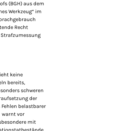
hofs (BGH) aus dem
iches Werkzeug“ im
 Sprachgebrauch
ltende Recht
r Strafzumessung
ieht keine
ln bereits,
 besonders schweren
eraufsetzung der
 Fehlen belastbarer
 warnt vor
nsbesondere mit
kationstatbestände.