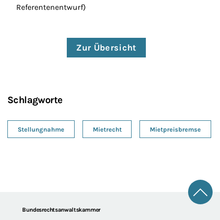
Referentenentwurf)
Zur Übersicht
Schlagworte
Stellungnahme
Mietrecht
Mietpreisbremse
Zum 
Footer
Bundesrechtsanwaltskammer