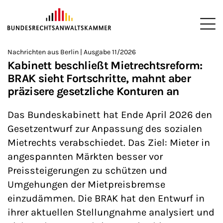
ZUM HAUPTINHALT SPRINGEN
Me
Sie befinden sich hier:
Nachrichten aus Berlin | Ausgabe 11/2026
Startseite
Newsroom
Newsletter
Nachrichten aus Berlin
>
>
>
>
>
Kabinett beschließt Mietrechtsreform:
BRAK sieht Fortschritte, mahnt aber
präzisere gesetzliche Konturen an
Das Bundeskabinett hat Ende April 2026 den
Gesetzentwurf zur Anpassung des sozialen
Mietrechts verabschiedet. Das Ziel: Mieter in
angespannten Märkten besser vor
Preissteigerungen zu schützen und
Umgehungen der Mietpreisbremse
einzudämmen. Die BRAK hat den Entwurf in
ihrer aktuellen Stellungnahme analysiert und