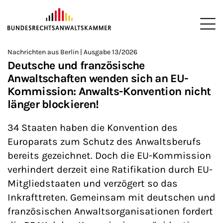
ZUM HAUPTINHALT SPRINGEN
Me
Sie befinden sich hier:
Nachrichten aus Berlin | Ausgabe 13/2026
Startseite
Newsroom
Newsletter
Nachrichten aus Berlin
>
>
>
>
>
Deutsche und französische
Anwaltschaften wenden sich an EU-
Kommission: Anwalts-Konvention nicht
länger blockieren!
34 Staaten haben die Konvention des
Europarats zum Schutz des Anwaltsberufs
bereits gezeichnet. Doch die EU-Kommission
verhindert derzeit eine Ratifikation durch EU-
Mitgliedstaaten und verzögert so das
Inkrafttreten. Gemeinsam mit deutschen und
französischen Anwaltsorganisationen fordert