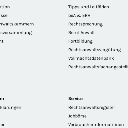
ation
Tipps und Leitfäden
sse
beA & ERV
anwaltskammern
Rechtsprechung
gsversammlung
Beruf Anwalt
mt
Fortbildung
Rechtsanwaltsvergütung
Vollmachtsdatenbank
Rechtsanwaltsfachangestell
om
Service
rklärungen
Rechtsanwaltsregister
Jobbörse
ter
Verbraucherinformationen