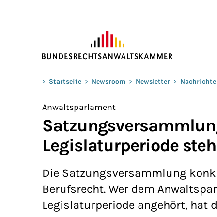
ZUM HAUPTINHALT SPRINGEN
Sie befinden sich hier:
>
Startseite
>
Newsroom
>
Newsletter
>
Nachrichte
Anwaltsparlament
Satzungsversammlung:
Legislaturperiode steh
Die Satzungsversammlung konkret
Berufsrecht. Wer dem Anwaltspar
Legislaturperiode angehört, hat d