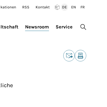
ikationen
RSS
Kontakt
DE
EN
FR
Deutsch
English
Francais
ltschaft
Newsroom
Service
Suche öffne
Teilen
E-Mail
Drucken
liche