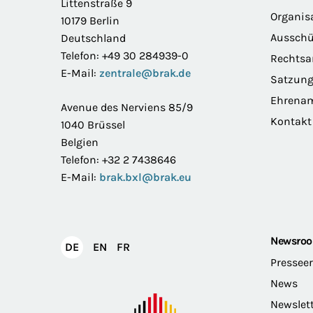
Littenstraße 9
Organis
10179 Berlin
Ausschü
Deutschland
Telefon: +49 30 284939-0
Rechts
E-Mail:
zentrale@brak.de
Satzun
Ehrena
Avenue des Nerviens 85/9
Kontakt
1040 Brüssel
Belgien
Telefon: +32 2 7438646
E-Mail:
brak.bxl@brak.eu
Newsro
English
Français
DE
EN
FR
Deutsch
Pressee
News
Newslet