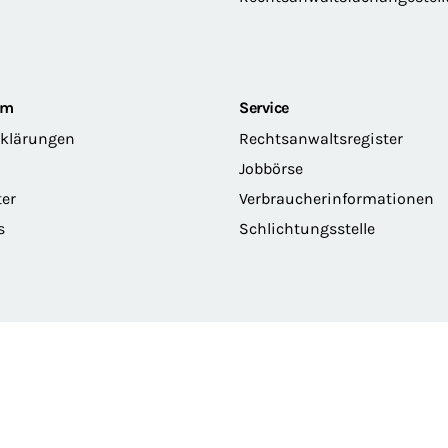
om
Service
rklärungen
Rechtsanwaltsregister
Jobbörse
ter
Verbraucherinformationen
s
Schlichtungsstelle
erklärung
Privatsphäre
Erklärung zur Barrierefreiheit