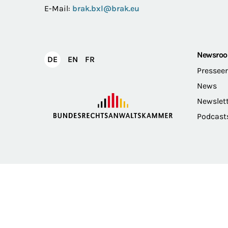
E-Mail:
brak.bxl@brak.eu
Newsro
English
Français
DE
EN
FR
Deutsch
Pressee
News
Newslet
Podcast
Impressum
Datenschutz