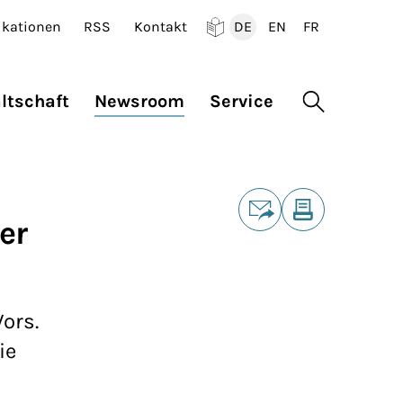
ikationen
RSS
Kontakt
DE
EN
FR
Deutsch
English
Francais
ltschaft
Newsroom
Service
Suche öffne
Teilen
er
E-Mail
Drucken
)
ors.
ie