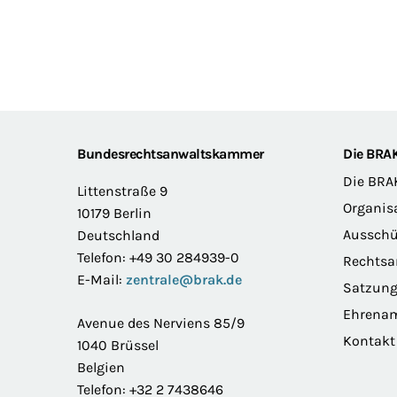
Footer
Bundesrechtsanwaltskammer
Die BRA
Die BRA
Littenstraße 9
Organis
10179 Berlin
Ausschü
Deutschland
Telefon: +49 30 284939-0
Rechts
E-Mail:
zentrale@brak.de
Satzun
Ehrena
Avenue des Nerviens 85/9
Kontakt
1040 Brüssel
Belgien
Telefon: +32 2 7438646