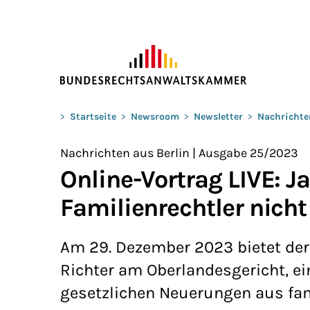
ZUM HAUPTINHALT SPRINGEN
Sie befinden sich hier:
>
Startseite
>
Newsroom
>
Newsletter
>
Nachrichte
Nachrichten aus Berlin | Ausgabe 25/2023
Online-Vortrag LIVE: 
Familienrechtler nich
Am 29. Dezember 2023 bietet der 
Richter am Oberlandesgericht, e
gesetzlichen Neuerungen aus fami