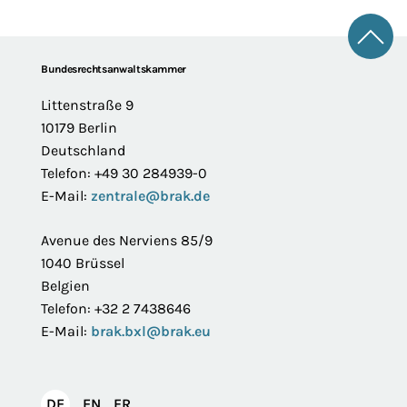
Zum 
Footer
Bundesrechtsanwaltskammer
Littenstraße 9
10179 Berlin
Deutschland
Telefon: +49 30 284939-0
E-Mail:
zentrale@brak.de
Avenue des Nerviens 85/9
1040 Brüssel
Belgien
Telefon: +32 2 7438646
E-Mail:
brak.bxl@brak.eu
English
Français
DE
EN
FR