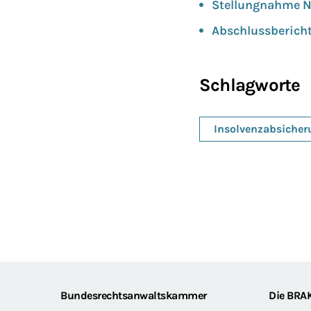
Stellungnahme N
Abschlussbericht
Schlagworte
Insolvenzabsicher
Footer
Bundesrechtsanwaltskammer
Die BRA