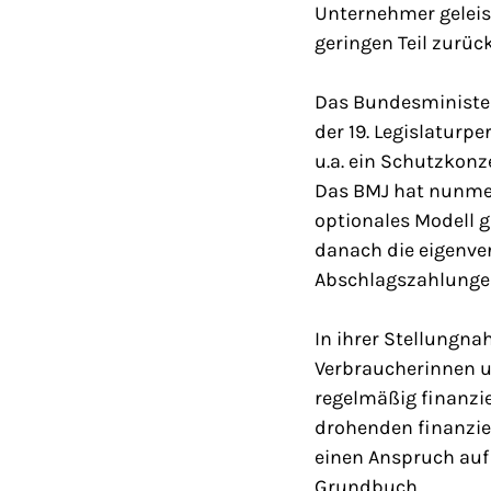
Unternehmer geleis
geringen Teil zurück
Das Bundesministeri
der 19. Legislaturp
u.a. ein Schutzkonz
Das BMJ hat nunmeh
optionales Modell 
danach die eigenve
Abschlagszahlunge
In ihrer Stellungn
Verbraucherinnen un
regelmäßig finanzie
drohenden finanziel
einen Anspruch au
Grundbuch.