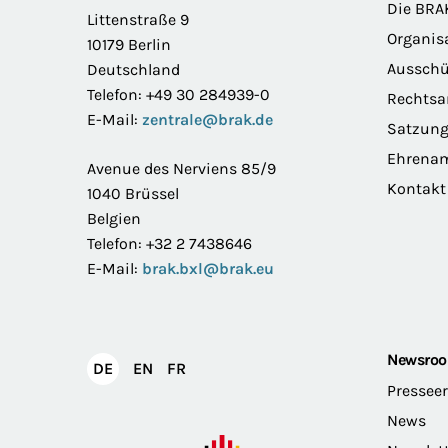
Die BRA
Littenstraße 9
Organis
10179 Berlin
Ausschü
Deutschland
Telefon: +49 30 284939-0
Rechts
E-Mail:
zentrale@brak.de
Satzun
Ehrena
Avenue des Nerviens 85/9
Kontakt
1040 Brüssel
Belgien
Telefon: +32 2 7438646
E-Mail:
brak.bxl@brak.eu
Newsro
English
Français
DE
EN
FR
Deutsch
Pressee
News