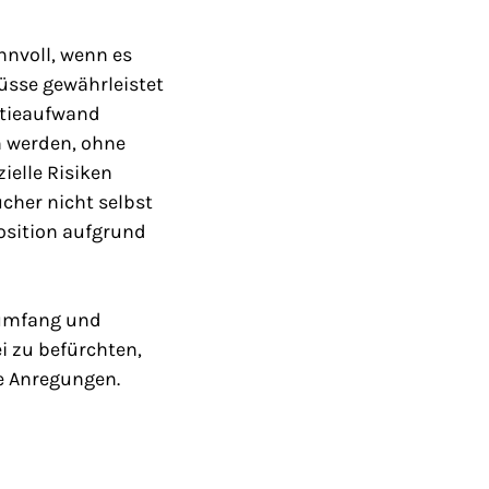
nnvoll, wenn es
sse gewährleistet
atieaufwand
n werden, ohne
ielle Risiken
cher nicht selbst
osition aufgrund
tumfang und
i zu befürchten,
re Anregungen.