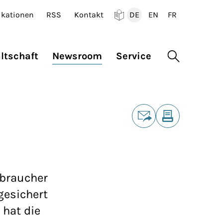
ikationen
RSS
Kontakt
DE
EN
FR
Deutsch
English
Francais
ltschaft
Newsroom
Service
Suche öffne
Teilen
E-Mail
Drucken
rbraucher
gesichert
hat die