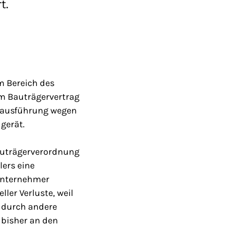
t.
m Bereich des
im Bauträgervertrag
uausführung wegen
gerät.
Bauträgerverordnung
lers eine
Unternehmer
ller Verluste, weil
s durch andere
 bisher an den