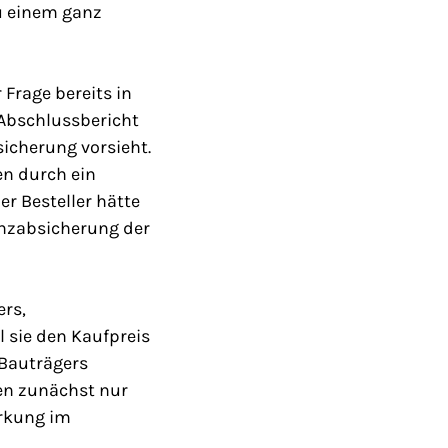
u einem ganz
Frage bereits in
m Abschlussbericht
sicherung vorsieht.
n durch ein
r Besteller hätte
enzabsicherung der
ers,
 sie den Kaufpreis
 Bauträgers
ben zunächst nur
rkung im