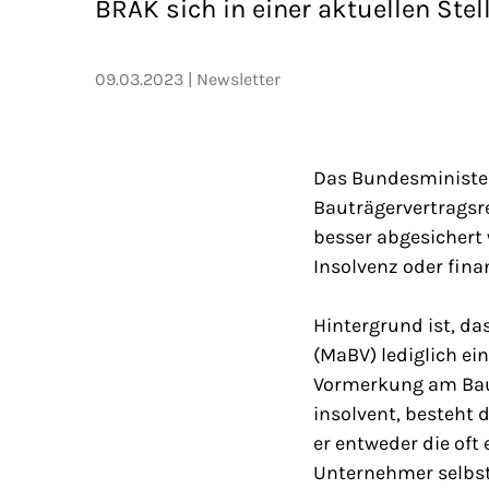
BRAK sich in einer aktuellen St
09.03.2023
Newsletter
Das Bundesminister
Bauträgervertragsre
besser abgesicher
Insolvenz oder fina
Hintergrund ist, d
(MaBV) lediglich ei
Vormerkung am Bau
insolvent, besteht d
er entweder die oft
Unternehmer selbst