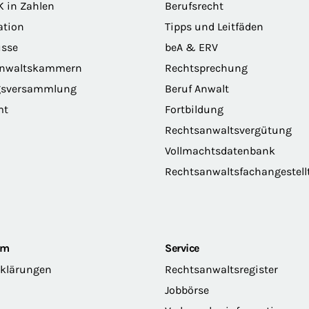
K in Zahlen
Berufsrecht
ation
Tipps und Leitfäden
sse
beA & ERV
anwaltskammern
Rechtsprechung
gsversammlung
Beruf Anwalt
mt
Fortbildung
Rechtsanwaltsvergütung
Vollmachtsdatenbank
Rechtsanwaltsfachangestell
om
Service
rklärungen
Rechtsanwaltsregister
Jobbörse