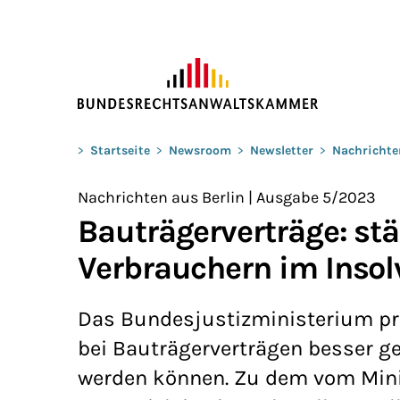
ZUM HAUPTINHALT SPRINGEN
Sie befinden sich hier:
>
Startseite
>
Newsroom
>
Newsletter
>
Nachrichte
Nachrichten aus Berlin | Ausgabe 5/2023
Bauträgerverträge: st
Verbrauchern im Insol
Das Bundesjustizministerium prü
bei Bauträgerverträgen besser g
werden können. Zu dem vom Mini