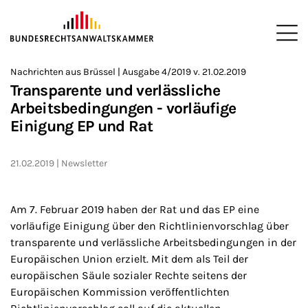
ZUM HAUPTINHALT SPRINGEN
Me
Sie befinden sich hier:
Nachrichten aus Brüssel | Ausgabe 4/2019 v. 21.02.2019
Startseite
Newsroom
Newsletter
Nachrichten aus Brüssel
>
>
>
>
>
Transparente und verlässliche
Arbeitsbedingungen - vorläufige
Einigung EP und Rat
21.02.2019
Newsletter
Am 7. Februar 2019 haben der Rat und das EP eine
vorläufige Einigung über den Richtlinienvorschlag über
transparente und verlässliche Arbeitsbedingungen in der
Europäischen Union erzielt. Mit dem als Teil der
europäischen Säule sozialer Rechte seitens der
Europäischen Kommission veröffentlichten