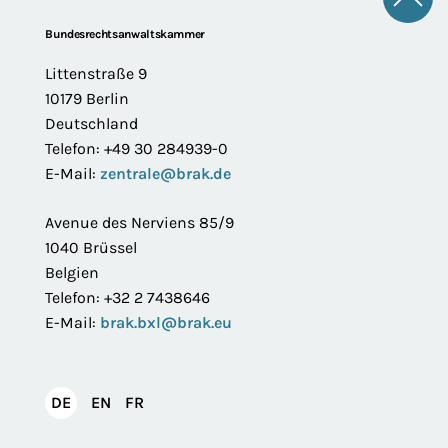
Zum 
Footer
Bundesrechtsanwaltskammer
Littenstraße 9
10179 Berlin
Deutschland
Telefon: +49 30 284939-0
E-Mail:
zentrale@brak.de
Avenue des Nerviens 85/9
1040 Brüssel
Belgien
Telefon: +32 2 7438646
E-Mail:
brak.bxl@brak.eu
English
Français
DE
EN
FR
Deutsch