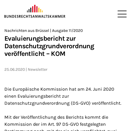
ZUM HAUPTINHALT SPRINGEN
Me
Sie befinden sich hier:
Nachrichten aus Brüssel | Ausgabe 11/2020
Startseite
Newsroom
Newsletter
Nachrichten aus Brüssel
>
>
>
>
>
Evaluierungsbericht zur
Datenschutzgrundverordnung
veröffentlicht – KOM
25.06.2020
Newsletter
Die Europäische Kommission hat am 24. Juni 2020
einen Evaluierungsbericht zur
Datenschutzgrundverordnung (DS-GVO) veröffentlicht.
Mit der Veröffentlichung des Berichts kommt die
Kommission der im Art. 97 DS-GVO festgelegten