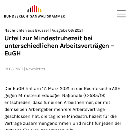
ZUM HAUPTINHALT SPRINGEN
Me
Sie befinden sich hier:
Nachrichten aus Brüssel | Ausgabe 06/2021
Startseite
Newsroom
Newsletter
Nachrichten aus Brüssel
>
>
>
>
>
Urteil zur Mindestruhezeit bei
unterschiedlichen Arbeitsverträgen –
EuGH
19.03.2021
Newsletter
Der EuGH hat am 17. März 2021 in der Rechtssache ASE
gegen Ministerul Educaţiei Naţionale (C-585/19)
entschieden, dass für einen Arbeitnehmer, der mit
demselben Arbeitgeber mehrere Arbeitsverträge
geschlossen hat, die tägliche Mindestruhezeit für die
Verträge zusammengenommen und nicht für jeden der