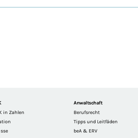
K
Anwaltschaft
K in Zahlen
Berufsrecht
ation
Tipps und Leitfäden
sse
beA & ERV