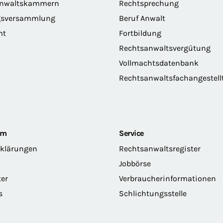
anwaltskammern
Rechtsprechung
gsversammlung
Beruf Anwalt
mt
Fortbildung
Rechtsanwaltsvergütung
Vollmachtsdatenbank
Rechtsanwaltsfachangestell
om
Service
rklärungen
Rechtsanwaltsregister
Jobbörse
ter
Verbraucherinformationen
s
Schlichtungsstelle