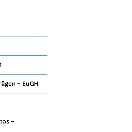
M
trägen – EuGH
pas –