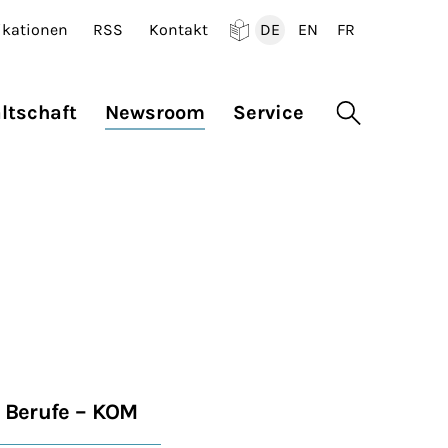
ikationen
RSS
Kontakt
DE
EN
FR
Deutsch
English
Francais
ltschaft
Newsroom
Service
Suche öffne
 Berufe – KOM