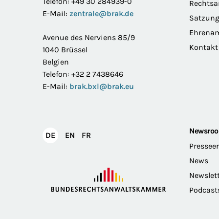
Telefon: +49 30 284939-0
Rechts
E-Mail:
zentrale@brak.de
Satzun
Ehrena
Avenue des Nerviens 85/9
Kontakt
1040 Brüssel
Belgien
Telefon: +32 2 7438646
E-Mail:
brak.bxl@brak.eu
Newsro
English
Français
DE
EN
FR
Deutsch
Pressee
News
Newslet
Podcast