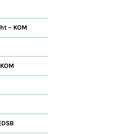
cht – KOM
– KOM
 EDSB