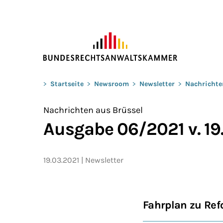
ZUM HAUPTINHALT SPRINGEN
Sie befinden sich hier:
>
Startseite
>
Newsroom
>
Newsletter
>
Nachrichte
Nachrichten aus Brüssel
Ausgabe 06/2021 v. 19
19.03.2021
Newsletter
Fahrplan zu Ref