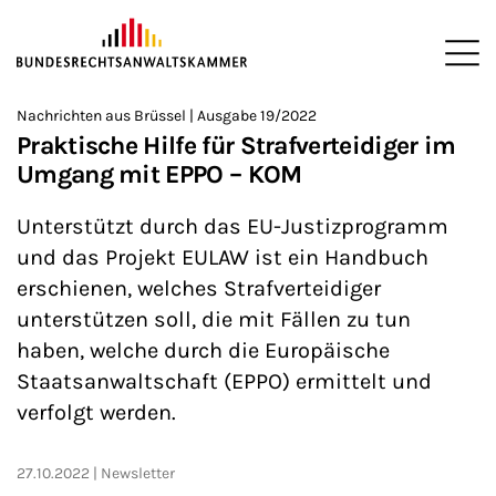
ZUM HAUPTINHALT SPRINGEN
Me
Sie befinden sich hier:
Nachrichten aus Brüssel | Ausgabe 19/2022
Startseite
Newsroom
Newsletter
Nachrichten aus Brüssel
>
>
>
>
>
Praktische Hilfe für Strafverteidiger im
Umgang mit EPPO – KOM
Unterstützt durch das EU-Justizprogramm
und das Projekt EULAW ist ein Handbuch
erschienen, welches Strafverteidiger
unterstützen soll, die mit Fällen zu tun
haben, welche durch die Europäische
Staatsanwaltschaft (EPPO) ermittelt und
verfolgt werden.
27.10.2022
Newsletter