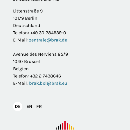
Footer
Littenstraße 9
10179 Berlin
Deutschland
Telefon: +49 30 284939-0
E-Mail:
zentrale@brak.de
Avenue des Nerviens 85/9
1040 Brüssel
Belgien
Telefon: +32 2 7438646
E-Mail:
brak.bxl@brak.eu
English
Français
DE
EN
FR
Deutsch