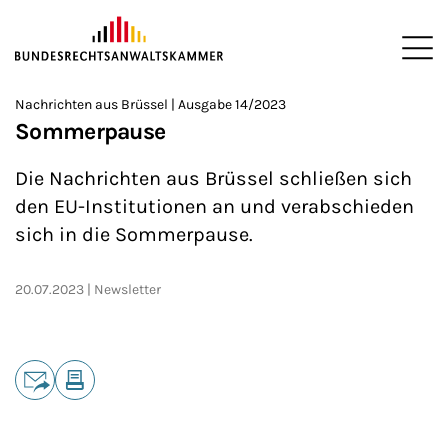
ZUM HAUPTINHALT SPRINGEN
Me
Sie befinden sich hier:
Nachrichten aus Brüssel | Ausgabe 14/2023
Startseite
Newsroom
Newsletter
Nachrichten aus Brüssel
>
>
>
>
>
Sommerpause
Die Nachrichten aus Brüssel schließen sich
den EU-Institutionen an und verabschieden
sich in die Sommerpause.
20.07.2023
Newsletter
Teilen
E-Mail
Drucken