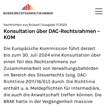
ZUM HAUPTINHALT SPRINGEN
Me
Sie befinden sich hier:
Nachrichten aus Brüssel | Ausgabe 11/2024
Startseite
Newsroom
Newsletter
Nachrichten aus Brüssel
>
>
>
>
>
Konsultation über DAC-Rechtsrahmen –
KOM
Die Europäische Kommission führt derzeit
bis zum 30. Juli 2024 eine Konsultation über
einen Teil des Rechtsrahmens zur
Zusammenarbeit von Verwaltungsbehörden
im Bereich des Steuerrechts (sog. DAC-
Richtlinie 2011/16/EU) durch. Die Richtlinie
enthält u. a. Meldepflichten für Intermediäre,
die auch die Anwaltschaft treffen können. Die
BRAK hatte in der Vergangenheit massive