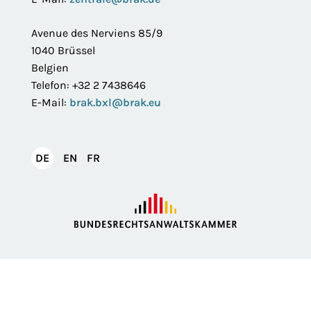
Avenue des Nerviens 85/9
1040 Brüssel
Belgien
Telefon: +32 2 7438646
E-Mail:
brak.bxl@brak.eu
English
Français
DE
EN
FR
Deutsch
Impressum
Datenschutzerklärung
Privatsphäre
Erklärung zur Barrierefreiheit
Barriere melden
Intranet