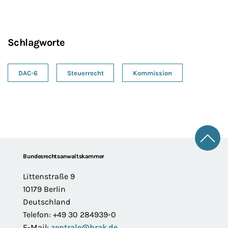
Schlagworte
DAC-6
Steuerrecht
Kommission
Zum 
Footer
Bundesrechtsanwaltskammer
Littenstraße 9
10179 Berlin
Deutschland
Telefon: +49 30 284939-0
E-Mail:
zentrale@brak.de