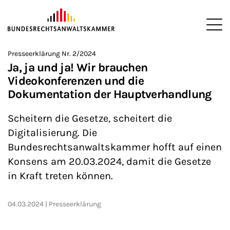
ZUM HAUPTINHALT SPRINGEN
Me
Sie befinden sich hier:
Presseerklärung Nr. 2/2024
Startseite
Presse
Presseerklärungen
2024
>
>
>
>
Ja, ja und ja! Wir brauchen
Videokonferenzen und die
Dokumentation der Hauptverhandlung
Scheitern die Gesetze, scheitert die
Digitalisierung. Die
Bundesrechtsanwaltskammer hofft auf einen
Konsens am 20.03.2024, damit die Gesetze
in Kraft treten können.
04.03.2024
Presseerklärung