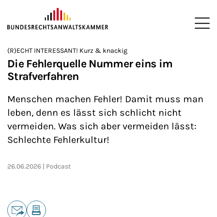
ZUM HAUPTINHALT SPRINGEN
Me
Sie befinden sich hier:
(R)ECHT INTERESSANT! Kurz & knackig
Startseite
Newsroom
Podcasts
(R)ECHT INTERESSANT!
>
>
>
>
Die Fehlerquelle Nummer eins im
Strafverfahren
Menschen machen Fehler! Damit muss man
leben, denn es lässt sich schlicht nicht
vermeiden. Was sich aber vermeiden lässt:
Schlechte Fehlerkultur!
26.06.2026
Podcast
Teilen