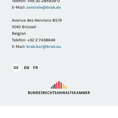
Telefon: +49 30 284939-0
E-Mail:
zentrale@brak.de
Avenue des Nerviens 85/9
1040 Brüssel
Belgien
Telefon: +32 2 7438646
E-Mail:
brak.bxl@brak.eu
English
Français
DE
EN
FR
Deutsch
Impressum
Datenschutzerklärung
Privatsphäre