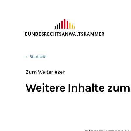
ZUM HAUPTINHALT SPRINGEN
Sie befinden sich hier:
>
Startseite
Zum Weiterlesen
Weitere Inhalte zum