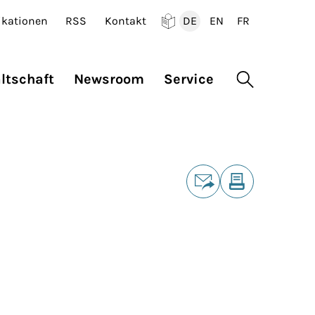
ikationen
RSS
Kontakt
DE
EN
FR
Deutsch
English
Francais
ltschaft
Newsroom
Service
Suche öffne
Teilen
E-Mail
Drucken