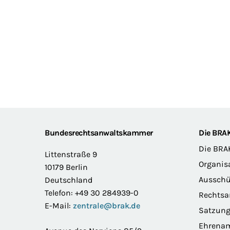
Footer
Bundesrechtsanwaltskammer
Die BRA
Die BRA
Littenstraße 9
Organis
10179 Berlin
Ausschü
Deutschland
Telefon: +49 30 284939-0
Rechts
E-Mail:
zentrale@brak.de
Satzun
Ehrena