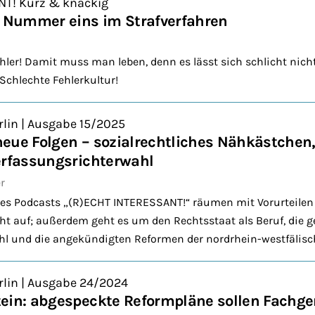
NT! Kurz & knackig
e Nummer eins im Strafverfahren
er! Damit muss man leben, denn es lässt sich schlicht nich
Schlechte Fehlerkultur!
rlin | Ausgabe 15/2025
eue Folgen – sozialrechtliches Nähkästchen
erfassungsrichterwahl
r
es Podcasts „(R)ECHT INTERESSANT!“ räumen mit Vorurteilen 
cht auf; außerdem geht es um den Rechtsstaat als Beruf, die g
hl und die angekündigten Reformen der nordrhein-westfälisch
rlin | Ausgabe 24/2024
ein: abgespeckte Reformpläne sollen Fachger