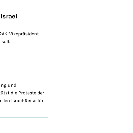
Israel
BRAK-Vizepräsident
soll.
lung und
tzt die Proteste der
llen Israel-Reise für