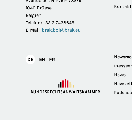
Avenue des Nerviens 85/9
Kontakt
1040 Brüssel
Belgien
Telefon: +32 2 7438646
E-Mail:
brak.bxl@brak.eu
Newsro
English
Français
DE
EN
FR
Deutsch
Pressee
News
Newslet
Podcast