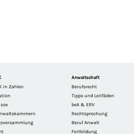
K
Anwaltschaft
K in Zahlen
Berufsrecht
ation
Tipps und Leitfäden
sse
beA & ERV
anwaltskammern
Rechtsprechung
gsversammlung
Beruf Anwalt
mt
Fortbildung