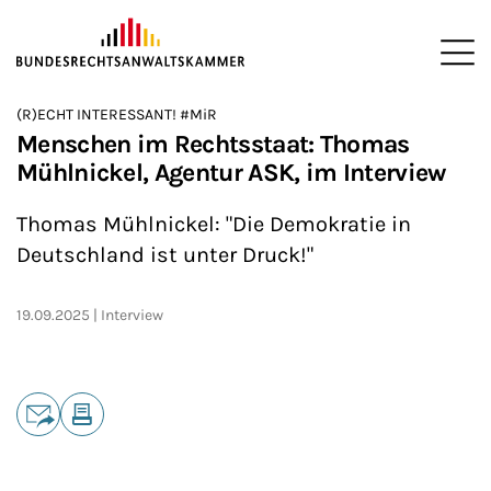
ZUM HAUPTINHALT SPRINGEN
Me
Sie befinden sich hier:
(R)ECHT INTERESSANT! #MiR
Startseite
Newsroom
Podcasts
(R)ECHT INTERESSANT!
>
>
>
>
Menschen im Rechtsstaat: Thomas
Mühlnickel, Agentur ASK, im Interview
Thomas Mühlnickel: "Die Demokratie in
Deutschland ist unter Druck!"
19.09.2025
Interview
Teilen
E-Mail
Drucken