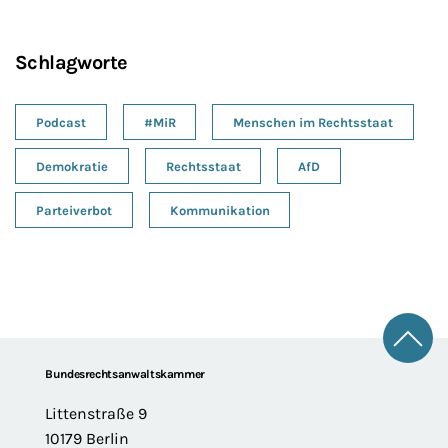
Schlagworte
Podcast
#MiR
Menschen im Rechtsstaat
Demokratie
Rechtsstaat
AfD
Parteiverbot
Kommunikation
Zum 
Footer
Bundesrechtsanwaltskammer
Littenstraße 9
10179 Berlin