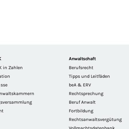
K
Anwaltschaft
K in Zahlen
Berufsrecht
ation
Tipps und Leitfäden
sse
beA & ERV
anwaltskammern
Rechtsprechung
gsversammlung
Beruf Anwalt
mt
Fortbildung
Rechtsanwaltsvergütung
Vollmachtsdatenbank