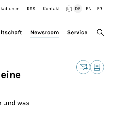
ikationen
RSS
Kontakt
DE
EN
FR
Deutsch
English
Francais
ltschaft
Newsroom
Service
Suche öffne
Teilen
 eine
E-Mail
Drucken
ch und was