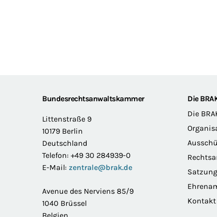
Footer
Bundesrechtsanwaltskammer
Die BRA
Die BRA
Littenstraße 9
Organis
10179 Berlin
Ausschü
Deutschland
Telefon: +49 30 284939-0
Rechts
E-Mail:
zentrale@brak.de
Satzun
Ehrena
Avenue des Nerviens 85/9
Kontakt
1040 Brüssel
Belgien