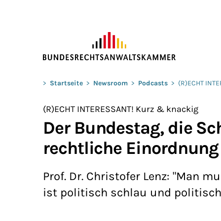
ZUM HAUPTINHALT SPRINGEN
Sie befinden sich hier:
>
Startseite
>
Newsroom
>
Podcasts
>
(R)ECHT INT
(R)ECHT INTERESSANT! Kurz & knackig
Der Bundestag, die Sc
rechtliche Einordnung
Prof. Dr. Christofer Lenz: "Man 
ist politisch schlau und politisch 