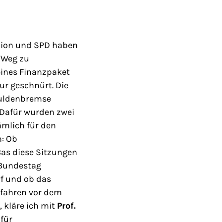
nion und SPD haben
 Weg zu
eines Finanzpaket
ur geschnürt. Die
huldenbremse
 Dafür wurden zwei
mlich für den
h: Ob
as diese Sitzungen
“ Bundestag
f und ob das
rfahren vor dem
, kläre ich mit
Prof.
 für