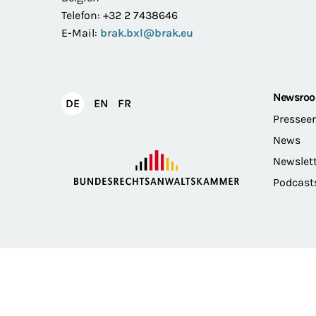
Telefon: +32 2 7438646
E-Mail:
brak.bxl@brak.eu
Newsro
English
Français
DE
EN
FR
Deutsch
Pressee
News
Newslet
Podcast