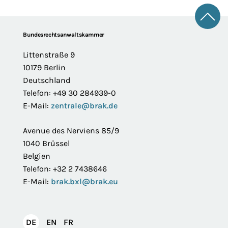
Zum 
Footer
Bundesrechtsanwaltskammer
Littenstraße 9
10179 Berlin
Deutschland
Telefon: +49 30 284939-0
E-Mail:
zentrale@brak.de
Avenue des Nerviens 85/9
1040 Brüssel
Belgien
Telefon: +32 2 7438646
E-Mail:
brak.bxl@brak.eu
English
Français
DE
EN
FR
Deutsch