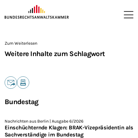
ZUM HAUPTINHALT SPRINGEN
Me
Sie befinden sich hier:
Startseite
>
Zum Weiterlesen
Weitere Inhalte zum Schlagwort
Teilen
E-Mail
Drucken
Bundestag
Nachrichten aus Berlin | Ausgabe 6/2026
Einschüchternde Klagen: BRAK-Vizepräsidentin als
Sachverständige im Bundestag