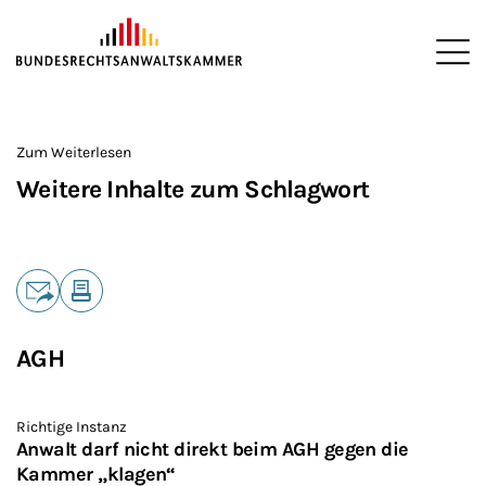
ZUM HAUPTINHALT SPRINGEN
Me
Sie befinden sich hier:
Startseite
>
Zum Weiterlesen
Weitere Inhalte zum Schlagwort
Teilen
E-Mail
Drucken
AGH
Richtige Instanz
Anwalt darf nicht direkt beim AGH gegen die
Kammer „klagen“