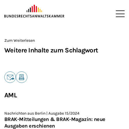
ZUM HAUPTINHALT SPRINGEN
Me
Sie befinden sich hier:
Startseite
>
Zum Weiterlesen
Weitere Inhalte zum Schlagwort
Teilen
E-Mail
Drucken
AML
Nachrichten aus Berlin | Ausgabe 15/2024
BRAK-Mitteilungen & BRAK-Magazin: neue
Ausgaben erschienen