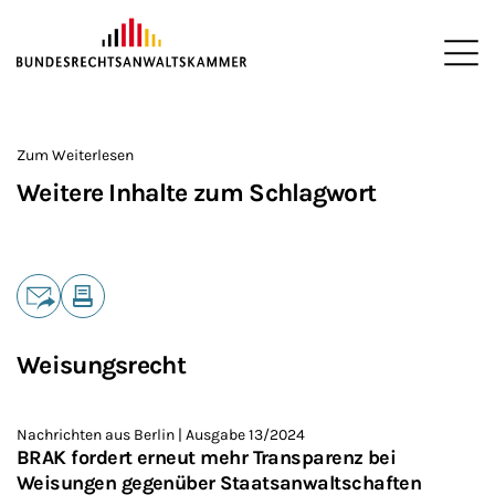
ZUM HAUPTINHALT SPRINGEN
Me
Sie befinden sich hier:
Startseite
>
Zum Weiterlesen
Weitere Inhalte zum Schlagwort
Teilen
E-Mail
Drucken
Weisungsrecht
Nachrichten aus Berlin | Ausgabe 13/2024
BRAK fordert erneut mehr Transparenz bei
Weisungen gegenüber Staatsanwaltschaften