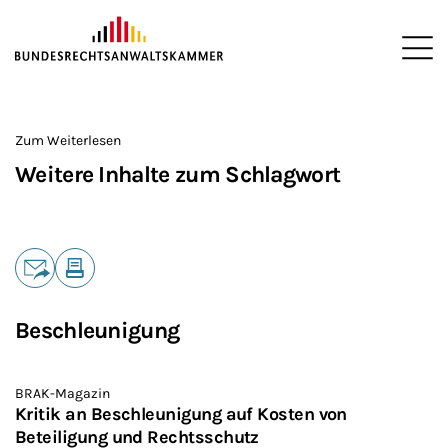
ZUM HAUPTINHALT SPRINGEN
Me
Sie befinden sich hier:
Startseite
>
Zum Weiterlesen
Weitere Inhalte zum Schlagwort
Teilen
E-Mail
Drucken
Beschleunigung
BRAK-Magazin
Kritik an Beschleunigung auf Kosten von
Beteiligung und Rechtsschutz