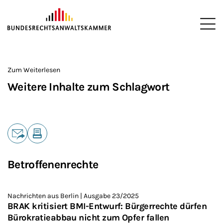
ZUM HAUPTINHALT SPRINGEN
Me
Sie befinden sich hier:
Startseite
>
Zum Weiterlesen
Weitere Inhalte zum Schlagwort
Teilen
E-Mail
Drucken
Betroffenenrechte
Nachrichten aus Berlin | Ausgabe 23/2025
BRAK kritisiert BMI-Entwurf: Bürgerrechte dürfen
Bürokratieabbau nicht zum Opfer fallen